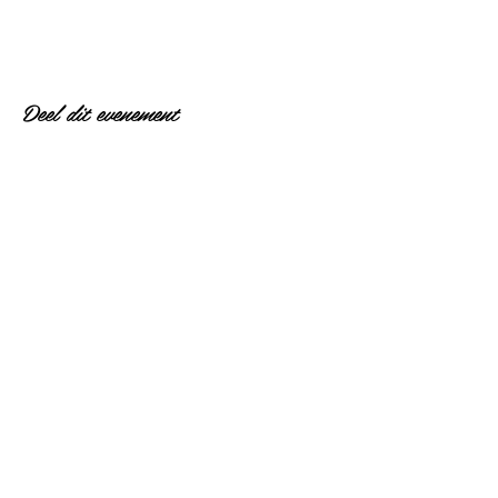
Deel dit evenement
Contact Us
Shipping & Returns
Terms & Conditions
Privacy Policy
Laura Courtie
Hair
Motherwell