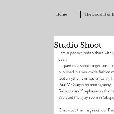
Home
The Bridal Hair 
Studio Shoot
I am super excited to share with y
year.
I organised a shoot to get some im
published in a worldwide fashion 
Getting the news was amazing. I 
Paul McGugan on photography 
Rebecca and Stephanie on the mo
We used the gray room in Glasgo
Check out the images on our Fa