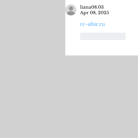
liana08.03
Apr 08, 2025
rc-sibir.ru
Like
Reply