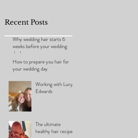
Recent Posts
Why wedding hair starts 6
weeks before your wedding
day!
How to prepare you hair for
your wedding day
Working with Lucy
Edwards
The ultimate
healthy hair recipe