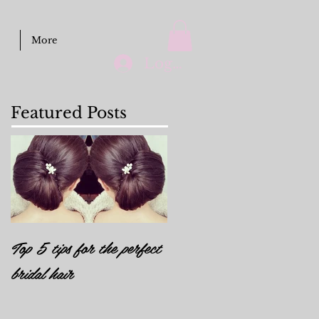
More
Log In
Featured Posts
Top 5 tips for the perfect
bridal hair