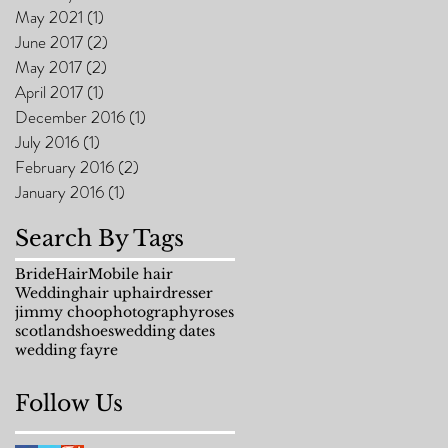
May 2021
(1)
1 post
June 2017
(2)
2 posts
May 2017
(2)
2 posts
April 2017
(1)
1 post
December 2016
(1)
1 post
July 2016
(1)
1 post
February 2016
(2)
2 posts
January 2016
(1)
1 post
Search By Tags
Bride
Hair
Mobile hair
Wedding
hair up
hairdresser
jimmy choo
photography
roses
scotland
shoes
wedding dates
wedding fayre
Follow Us