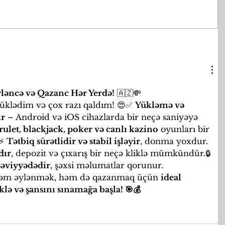
yləncə və Qazanc Hər Yerdə!
 🇦🇿💸
 yüklədim və çox razı qaldım! 😍✅ 
Yükləmə və 
ır
 – Android və iOS cihazlarda bir neçə saniyəyə 
 rulet, blackjack, poker və canlı kazino
 oyunları bir 
⚡ 
Tətbiq sürətlidir və stabil işləyir
, donma yoxdur.
dır
, depozit və çıxarış bir neçə kliklə mümkündür.🔒 
səviyyədədir
, şəxsi məlumatlar qorunur.
əm əylənmək, həm də qazanmaq üçün 
ideal 
klə və şansını sınamağa başla! 🎯💰