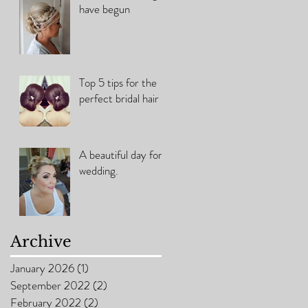
have begun
Top 5 tips for the
perfect bridal hair
A beautiful day for a
wedding.
Archive
January 2026
(1)
1 post
September 2022
(2)
2 posts
February 2022
(2)
2 posts