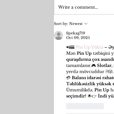
Write a comment...
Sort by:
Newest
fipekag719
Oct 09, 2025
📲🎰 
Pin Up Yüklə
 – Ə
Mən 
Pin Up
 tətbiqini
quraşdırma çox asand
tamamlanır.🎮 
Slotlar,
yerdə mövcuddur 🃏🎲.
💳 
Balans idarəsi rahat
Təhlükəsizlik yüksək 
Ümumilikdə, 
Pin Up
 h
seçimdir!
 🌟👉 
İndi yü
Like
Reply