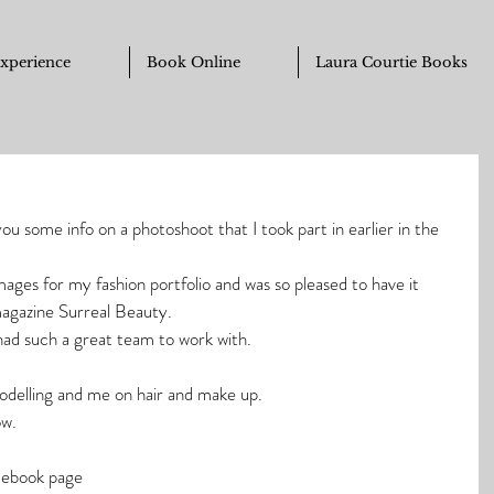
Experience
Book Online
Laura Courtie Books
ou some info on a photoshoot that I took part in earlier in the 
ages for my fashion portfolio and was so pleased to have it 
magazine Surreal Beauty.
had such a great team to work with. 
delling and me on hair and make up. 
w. 
cebook page 